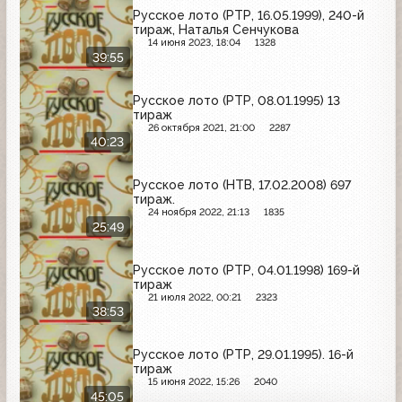
Русское лото (РТР, 16.05.1999), 240-й
тираж, Наталья Сенчукова
14 июня 2023, 18:04
1328
39:55
Русское лото (РТР, 08.01.1995) 13
тираж
26 октября 2021, 21:00
2287
40:23
Русское лото (НТВ, 17.02.2008) 697
тираж.
24 ноября 2022, 21:13
1835
25:49
Русское лото (РТР, 04.01.1998) 169-й
тираж
21 июля 2022, 00:21
2323
38:53
Русское лото (РТР, 29.01.1995). 16-й
тираж
15 июня 2022, 15:26
2040
45:05