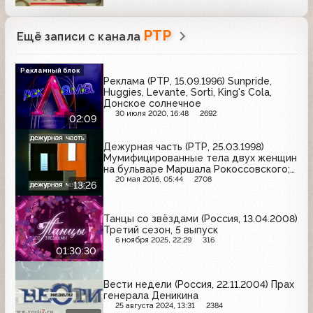
РТР
Ещё записи с канала
Рекламный блок
Реклама (РТР, 15.09.1996) Sunpride,
Huggies, Levante, Sorti, King's Cola,
Донское солнечное
30 июля 2020, 16:48
2692
02:09
Дежурная часть (РТР, 25.03.1998)
Мумифицированные тела двух женщин
на бульваре Маршала Рокоссовского;
суд над двумя офицерами в Перми
20 мая 2016, 05:44
2708
13:26
Танцы со звёздами (Россия, 13.04.2008)
Третий сезон, 5 выпуск
6 ноября 2025, 22:29
316
01:30:30
Вести недели (Россия, 22.11.2004) Прах
генерала Деникина
25 августа 2024, 13:31
2384