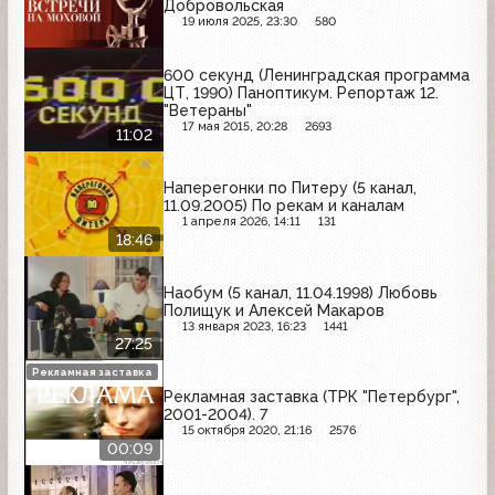
Добровольская
19 июля 2025, 23:30
580
600 секунд (Ленинградская программа
ЦТ, 1990) Паноптикум. Репортаж 12.
"Ветераны"
17 мая 2015, 20:28
2693
11:02
Наперегонки по Питеру (5 канал,
11.09.2005) По рекам и каналам
1 апреля 2026, 14:11
131
18:46
Наобум (5 канал, 11.04.1998) Любовь
Полищук и Алексей Макаров
13 января 2023, 16:23
1441
27:25
Рекламная заставка
Рекламная заставка (ТРК "Петербург",
2001-2004). 7
15 октября 2020, 21:16
2576
00:09