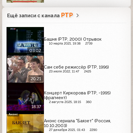
РТР
Ещё записи с канала
Башня (РТР, 2000) Отрывок
10 марта 2021, 19:38
2739
03:02
Сам себе режиссёр (РТР, 1996)
23 июля 2022, 11:47
2425
20:21
Концерт Киркорова (РТР, ~1995)
(фрагмент)
2 августа 2025, 18:15
360
18:37
Анонс
Анонс сериала "Баязет" (Россия,
10.10.2003)
27 декабря 2021, 01:43
2290