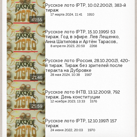
Русское лото (РТР, 10.02.2002), 383-й
тираж
17 марта 2024, 11:41
1910
49:55
Русское лото (РТР, 15.10.1995) 53
тираж. Год в эфире. Лев Лещенко,
Анна Шатилова и Артём Тарасов
(Цветная версия)
8 апреля 2023, 20:59
2268
Русское лото (Россия, 28.10.2002), 420-
й тираж. Тираж без зрителей после
теракта на Дубровке
28 мая 2024, 10:38
1567
21:46
Русское лото (НТВ, 13.12.2009), 792
тираж. День конституции
12 ноября 2023, 13:33
1576
25:59
Русское лото (РТР, 12.10.1997) 157
тираж
24 июня 2022, 20:03
1970