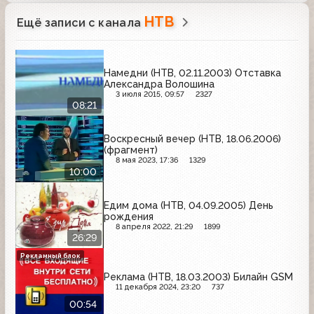
НТВ
Ещё записи с канала
Намедни (НТВ, 02.11.2003) Отставка
Александра Волошина
3 июля 2015, 09:57
2327
08:21
Воскресный вечер (НТВ, 18.06.2006)
(фрагмент)
8 мая 2023, 17:36
1329
10:00
Едим дома (НТВ, 04.09.2005) День
рождения
8 апреля 2022, 21:29
1899
26:29
Рекламный блок
Реклама (НТВ, 18.03.2003) Билайн GSM
11 декабря 2024, 23:20
737
00:54