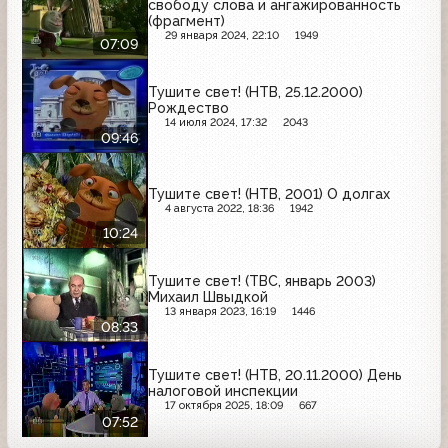
свободу слова и ангажированность
(фрагмент)
29 января 2024, 22:10
1949
07:09
Тушите свет! (НТВ, 25.12.2000)
Рождество
14 июля 2024, 17:32
2043
09:46
Тушите свет! (НТВ, 2001) О долгах
4 августа 2022, 18:36
1942
10:24
Тушите свет! (ТВС, январь 2003)
Михаил Швыдкой
13 января 2023, 16:19
1446
08:33
Тушите свет! (НТВ, 20.11.2000) День
налоговой инспекции
17 октября 2025, 18:09
667
07:52