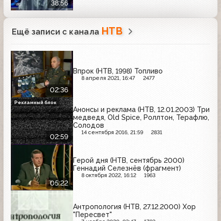
38:56
НТВ
Ещё записи с канала
Впрок (НТВ, 1998) Топливо
8 апреля 2021, 16:47
2477
02:36
Рекламный блок
Анонсы и реклама (НТВ, 12.01.2003) Три
медведя, Old Spice, Роллтон, Терафлю,
Солодов
14 сентября 2016, 21:59
2831
02:59
Герой дня (НТВ, сентябрь 2000)
Геннадий Селезнёв (фрагмент)
8 октября 2022, 16:12
1963
05:22
Антропология (НТВ, 27.12.2000) Хор
"Пересвет"