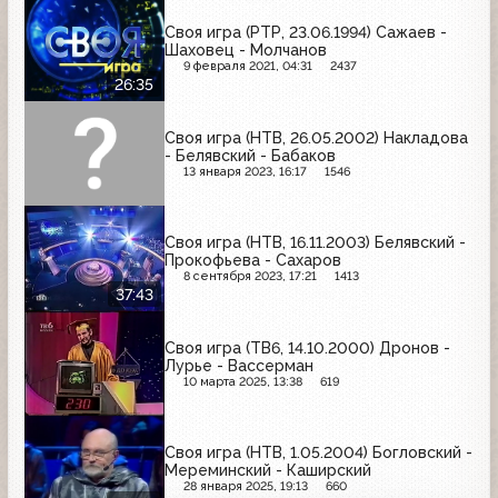
Своя игра (РТР, 23.06.1994) Сажаев -
Шаховец - Молчанов
9 февраля 2021, 04:31
2437
26:35
Своя игра (НТВ, 26.05.2002) Накладова
- Белявский - Бабаков
13 января 2023, 16:17
1546
Своя игра (НТВ, 16.11.2003) Белявский -
Прокофьева - Сахаров
8 сентября 2023, 17:21
1413
37:43
Своя игра (ТВ6, 14.10.2000) Дронов -
Лурье - Вассерман
10 марта 2025, 13:38
619
Своя игра (НТВ, 1.05.2004) Богловский -
Мереминский - Каширский
28 января 2025, 19:13
660