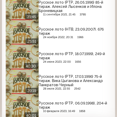
Русское лото (РТР, 26.05.1996) 85-й
тираж. Алексей Лысенков и Илона
Броневицкая
11 сентября 2021, 21:45
3785
39:45
Русское лото (НТВ, 23.09.2007). 676
тираж
24 ноября 2022, 20:31
1966
25:51
Русское лото (РТР, 18.07.1999), 249-й
тираж
24 июня 2023, 22:00
1656
40:30
Русское лото (РТР, 17.03.1996) 75-й
тираж. Вика Цыганова и Александр
Панкратов-Черный
28 июля 2021, 22:55
2542
39:19
Русское лото (РТР, 06.09.1998), 204-й
тираж
10 февраля 2023, 16:49
1858
40:01