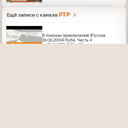
РТР
Ещё записи с канала
В поисках приключений (Россия,
19.06.2004) Куба. Часть 4
22 мая 2026, 16:56
111
44:09
Дневник Чемпионата Европы по
футболу (Россия, июнь 2004)
Английские фанаты на турнире
22 сентября 2015, 18:45
2305
03:30
Документальный фильм "Старицкий
монастырь" (Россия, 11.06.2006)
31 июля 2020, 09:58
2856
31:47
Русское лото (РТР, 20.01.2002), 380-й
тираж
12 марта 2024, 21:41
1954