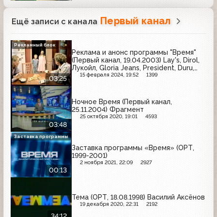
Уралсиб, Помидорка, Maggi
Первый канал
Ещё записи с канала
Рекламный блок
Реклама и анонс программы "Время"
(Первый канал, 19.04.2003) Lay's, Dirol,
Лукойл, Gloria Jeans, President, Duru,
Чудо
15 февраля 2024, 19:52
1399
03:25
Ночное Время (Первый канал,
25.11.2004) Фрагмент
25 октября 2020, 19:01
4593
03:48
Заставка программы
Заставка программы «Время» (ОРТ,
1999-2001)
2 ноября 2021, 22:09
2927
00:13
Тема (ОРТ, 18.08.1998) Василий Аксёнов
19 декабря 2020, 22:31
2192
34:12