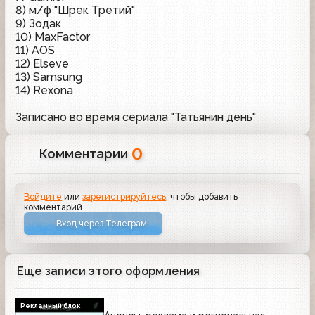
8) м/ф "Шрек Третий"
9) Зодак
10) MaxFactor
11) AOS
12) Elseve
13) Samsung
14) Rexona
Записано во время сериала "Татьянин день"
0
Комментарии
Войдите
или
зарегистрируйтесь
, чтобы добавить
комментарий
Вход через Телеграм
Еще записи этого оформления
Рекламный блок