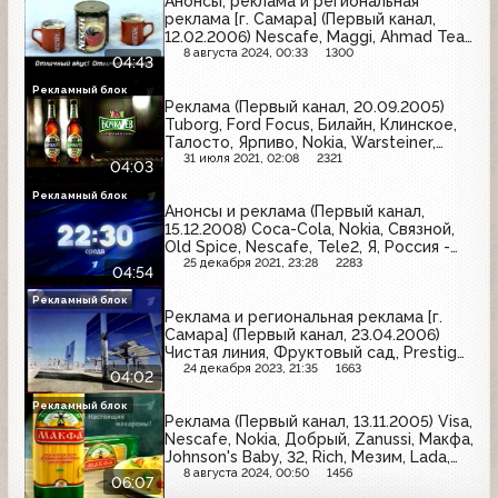
Анонсы, реклама и региональная
реклама [г. Самара] (Первый канал,
12.02.2006) Nescafe, Maggi, Ahmad Tea,
Л'Этуаль, Аспирин Комплекс,
8 августа 2024, 00:33
1300
04:43
Clean&Clear, Газпром, Майский чай, МК,
VIP-Авто, Almette, Техносила
Рекламный блок
Реклама (Первый канал, 20.09.2005)
Tuborg, Ford Focus, Билайн, Клинское,
Талосто, Ярпиво, Nokia, Warsteiner,
Бочкарёв
31 июля 2021, 02:08
2321
04:03
Рекламный блок
Анонсы и реклама (Первый канал,
15.12.2008) Coca-Cola, Nokia, Связной,
Old Spice, Nescafe, Tele2, Я, Россия -
щедрая душа
25 декабря 2021, 23:28
2283
04:54
Рекламный блок
Реклама и региональная реклама [г.
Самара] (Первый канал, 23.04.2006)
Чистая линия, Фруктовый сад, Prestige,
Opel, Johnson's, Умный обед,
24 декабря 2023, 21:35
1663
04:02
Юнистрим, L'Oreal, ПотенциалБанк,
Maitre, Рамстор, Агуша, Самара-Пласт,
Рекламный блок
Реклама (Первый канал, 13.11.2005) Visa,
Tropicana, Техносила
Nescafe, Nokia, Добрый, Zanussi, Макфа,
Johnson's Baby, 32, Rich, Мезим, Lada,
Сбербанк России, Афлубин, Лукойл,
8 августа 2024, 00:50
1456
06:07
Мегафон, Pantech, Главбух, Oriflame,