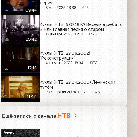
серия
8 мая 2025, 13:38
645
09:44
Куклы (НТВ, 5.07.1997) Весёлые ребята
2, или Главная песня о старом
13 января 2023, 16:13
1725
10:42
Куклы (НТВ, 23.06.2002)
"Реконструкция"
4 августа 2022, 18:34
1972
17:15
Куклы (НТВ, 23.04.2000) Ленинским
путём
29 февраля 2024, 12:17
1375
11:50
НТВ
Ещё записи с канала
Анонс