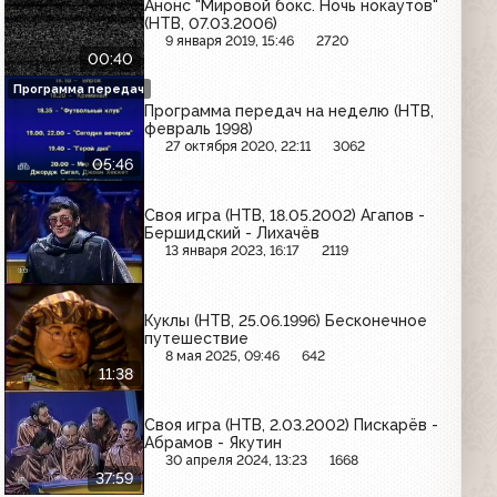
Анонс "Мировой бокс. Ночь нокаутов"
(НТВ, 07.03.2006)
9 января 2019, 15:46
2720
00:40
Программа передач
Программа передач на неделю (НТВ,
февраль 1998)
27 октября 2020, 22:11
3062
05:46
Своя игра (НТВ, 18.05.2002) Агапов -
Бершидский - Лихачёв
13 января 2023, 16:17
2119
Куклы (НТВ, 25.06.1996) Бесконечное
путешествие
8 мая 2025, 09:46
642
11:38
Своя игра (НТВ, 2.03.2002) Пискарёв -
Абрамов - Якутин
30 апреля 2024, 13:23
1668
37:59