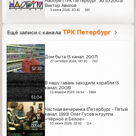
Наобум (ТРК Петербург, 30.10.2003)
Виктор Авилов
3 июня 2025, 20:41
561
ТРК Петербург
Ещё записи с канала
Дом быта (5 канал, 2007)
27 октября 2024, 00:30
743
12:32
В нашу гавань заходили корабли (5
канал, 2008)
13 января 2023, 16:54
1664
51:04
Частная вечеринка (Петербург - Пятый
канал, 1993) Олег Гусев и группа
«Чёрное и Белое»
10 июня 2026, 22:56
114
07:45