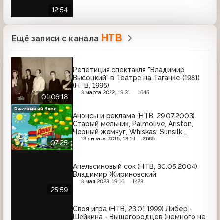
12:54
НТВ
Ещё записи с канала
Репетиция спектакля "Владимир
Высоцкий" в Театре на Таганке (1981)
(НТВ, 1995)
8 марта 2022, 19:31
1645
01:06:18
Рекламный блок
Анонсы и реклама (НТВ, 29.07.2003)
Старый мельник, Palmolive, Ariston,
Чёрный жемчуг, Whiskas, Sunsilk,
Джинс, Эрмигурт, Дени, Автомобили и
13 января 2015, 13:14
2685
07:25
цены, Старик Хоттабыч
Апельсиновый сок (НТВ, 30.05.2004)
Владимир Жириновский
8 мая 2023, 19:16
1423
25:59
Своя игра (НТВ, 23.01.1999) Либер -
Шейкина - Вышегородцев (немного не