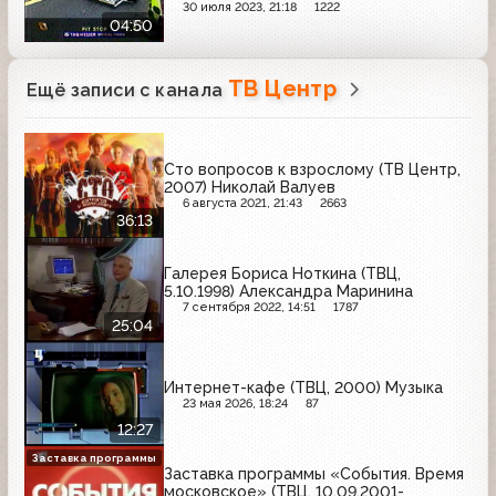
30 июля 2023, 21:18
1222
04:50
ТВ Центр
Ещё записи с канала
Сто вопросов к взрослому (ТВ Центр,
2007) Николай Валуев
6 августа 2021, 21:43
2663
36:13
Галерея Бориса Ноткина (ТВЦ,
5.10.1998) Александра Маринина
7 сентября 2022, 14:51
1787
25:04
Интернет-кафе (ТВЦ, 2000) Музыка
23 мая 2026, 18:24
87
12:27
Заставка программы
Заставка программы «События. Время
московское» (ТВЦ, 10.09.2001-