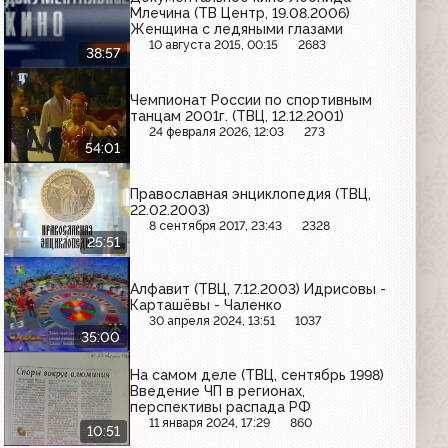
Млечина (ТВ Центр, 19.08.2006)
Женщина с ледяными глазами
10 августа 2015, 00:15
2683
38:57
Чемпионат России по спортивным
танцам 2001г. (ТВЦ, 12.12.2001)
24 февраля 2026, 12:03
273
54:01
Православная энциклопедия (ТВЦ,
22.02.2003)
8 сентября 2017, 23:43
2328
25:51
Алфавит (ТВЦ, 7.12.2003) Идрисовы -
Карташёвы - Чаленко
30 апреля 2024, 13:51
1037
35:00
На самом деле (ТВЦ, сентябрь 1998)
Введение ЧП в регионах,
перспективы распада РФ
11 января 2024, 17:29
860
10:51