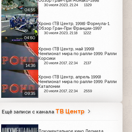
Обзор Гран-При Монако-1998
30 июля 2023, 21:24
1329
04:55
Хроно (ТВ Центр, 1998) Формула-1.
Обзор Гран-При Франции-1997
30 июля 2023, 21:18
1222
04:50
Хроно (ТВ Центр, май 1999)
Чемпионат мира по ралли-1999. Ралли
Корсики
20 июля 2017, 22:34
2137
14:36
Хроно (ТВ Центр, апрель 1999)
Чемпионат мира по ралли-1999. Ралли
Каталонии
20 июля 2017, 22:34
2559
09:35
ТВ Центр
Ещё записи с канала
Документальное кино Леонида