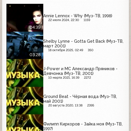
Annie Lennox - Why (Муз-ТВ, 1998)
22 июля 2024, 22:30
1159
04:39
Shelby Lynne - Gotta Get Back (Муз-ТВ,
март 2001)
18 октября 2025, 02:49
350
03:28
J-Power и MC Александр Пряников -
Девчонка (Муз-ТВ, 2001)
10 марта 2021, 16:39
2272
Ground Beat - Чёрная вода (Муз-ТВ,
май 2001)
20 августа 2020, 13:38
2395
Филипп Киркоров - Зайка моя (Муз-ТВ,
1997)