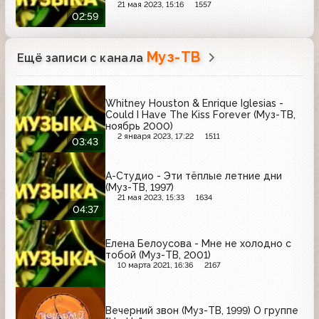
21 мая 2023, 15:16
1557
02:59
Муз-ТВ
Ещё записи с канала
Whitney Houston & Enrique Iglesias -
Could I Have The Kiss Forever (Муз-ТВ,
ноябрь 2000)
2 января 2023, 17:22
1511
03:43
А-Студио - Эти тёплые летние дни
(Муз-ТВ, 1997)
21 мая 2023, 15:33
1634
04:37
Елена Белоусова - Мне не холодно с
тобой (Муз-ТВ, 2001)
10 марта 2021, 16:36
2167
Вечерний звон (Муз-ТВ, 1999) О группе