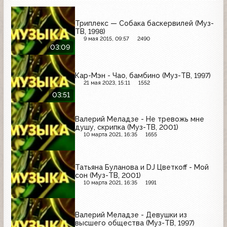
Триплекс — Собака баскервилей (Муз-
ТВ, 1998)
9 мая 2015, 09:57
2490
03:09
Кар-Мэн - Чао, бамбино (Муз-ТВ, 1997)
21 мая 2023, 15:11
1552
03:51
Валерий Меладзе - Не тревожь мне
душу, скрипка (Муз-ТВ, 2001)
10 марта 2021, 16:35
1655
Татьяна Буланова и DJ Цветкoff - Мой
сон (Муз-ТВ, 2001)
10 марта 2021, 16:35
1991
Валерий Меладзе - Девушки из
высшего общества (Муз-ТВ, 1997)