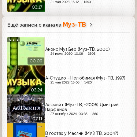
21 мая 2023, 15:12
1593
03:17
Муз-ТВ
Ещё записи с канала
Анонс
Анонс МузGeo (Муз-ТВ, 2000)
24 июля 2020, 10:09
2303
00:09
А-Студио - Нелюбимая (Муз-ТВ, 1997)
21 мая 2023, 15:05
1420
03:24
Алфавит (Муз-ТВ, ~2005) Дмитрий
Парфёнов
27 октября 2024, 00:35
860
07:11
В гостях у Масяни (МУЗ ТВ, 2004?)