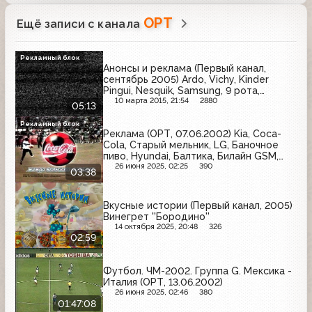
ОРТ
Ещё записи с канала
Рекламный блок
Анонсы и реклама (Первый канал,
сентябрь 2005) Ardo, Vichy, Kinder
Pingui, Nesquik, Samsung, 9 рота,
Solpadeine, Майский, Glamour, L'Oreal
10 марта 2015, 21:54
2880
05:13
Рекламный блок
Реклама (ОРТ, 07.06.2002) Kia, Coca-
Cola, Старый мельник, LG, Баночное
пиво, Hyundai, Балтика, Билайн GSM,
MasterCard
26 июня 2025, 02:25
390
03:38
Вкусные истории (Первый канал, 2005)
Винегрет ''Бородино''
14 октября 2025, 20:48
326
02:59
Футбол. ЧМ-2002. Группа G. Мексика -
Италия (ОРТ, 13.06.2002)
26 июня 2025, 02:46
380
01:47:08