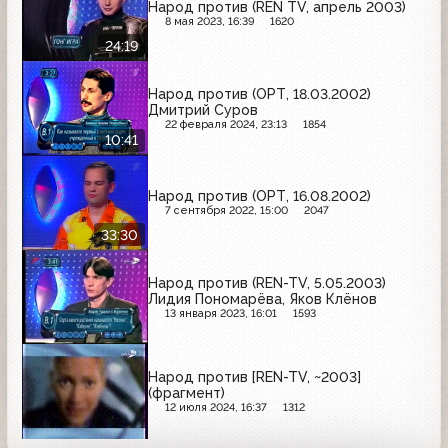
Народ против (REN TV, апрель 2003)
8 мая 2023, 16:39
1620
24:19
Народ против (ОРТ, 18.03.2002)
Дмитрий Суров
22 февраля 2024, 23:13
1854
10:41
Народ против (ОРТ, 16.08.2002)
7 сентября 2022, 15:00
2047
33:30
Народ против (REN-TV, 5.05.2003)
Лидия Пономарёва, Яков Клёнов
13 января 2023, 16:01
1593
Народ против [REN-TV, ~2003]
(фрагмент)
12 июля 2024, 16:37
1312