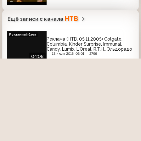
НТВ
Ещё записи с канала
Рекламный блок
Реклама (НТВ, 05.11.2005) Colgate,
Columbia, Kinder Surprise, Immunal,
Candy, Lumix, L'Oreal, R.T.H., Эльдорадо
13 июля 2015, 03:01
2796
04:08
Едим дома (НТВ, 25.06.2006) Готовим
на гриле
8 апреля 2022, 21:42
1794
23:54
Рекламная заставка
Заставка рекламы (НТВ, 1998-2001)
Сияние
19 апреля 2015, 18:49
6505
00:07
Устами младенца (НТВ, 05.07.1998)
Наталья Киреева и Максим Невисенко
против Владимира и Инны Брицких