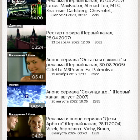
Реклама (Первый канал, 10.04.2007)
Lexus, MaxFactor, Ahmad Tea, МТС,
Знатные, Carlsberg, Chevrolet,
Head&Shoulders, Клинское, Быстров
8 апреля 2023, 00:37
2219
04:00
Другое
Рестарт эфира (Первый канал,
28.04.2007)
13 февраля 2022, 12:06
3682
03:24
Рекламный блок
Анонс сериала "Остаться в живых" и
реклама (Первый канал, 30.08.2005)
Gillette M3Power, Fa, Palmolive,
Maybelline, Чудо-Ланч, Meller, Garnier,
19 ноября 2016, 17:17
2922
05:41
Colgate, Mr. Ricco
Анонс
Анонс сериала "Секунда до..." (Первый
канал, август 2007)
26 августа 2022, 16:05
2381
00:46
Рекламный блок
Реклама и анонс сериала "Дети
Арбата" (Первый канал, 28.11.2004)
Vitek, Аэрофлот, Vichy, Braun,
Пемолюкс, ТераФлю, Ты и я, mail.ru, Рот
8 августа 2024, 00:40
1259
04:29
Фронт, Dirol, Бархатные ручки