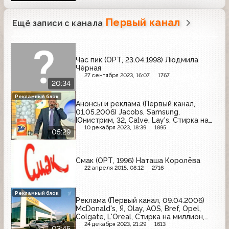
Первый канал
Ещё записи с канала
Час пик (ОРТ, 23.04.1998) Людмила
Чёрная
27 сентября 2023, 16:07
1767
20:34
Рекламный блок
Анонсы и реклама (Первый канал,
01.05.2006) Jacobs, Samsung,
Юнистрим, 32, Calve, Lay's, Стирка на
миллион, Avon, Orbit, Maxwell House
10 декабря 2023, 18:39
1895
05:29
Смак (ОРТ, 1996) Наташа Королёва
22 апреля 2015, 08:12
2716
Рекламный блок
Реклама (Первый канал, 09.04.2006)
McDonald's, Я, Olay, AOS, Bref, Opel,
Colgate, L'Oreal, Стирка на миллион,
Ласка
24 декабря 2023, 21:29
1613
03:45