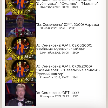
"Дубинушка" - "Смоляне" - "Марьино"
28 октября 2015, 20:29
3179
35:03
"Эх, Семеновна" (ОРТ, 2000) Нарезка
30 июля 2020, 22:59
2036
01:04:22
Эх, Семеновна! (ОРТ, 03.06.2000)
"Любимые мужики" - "Забава"
22 октября 2015, 20:05
2809
35:02
Эх, Семеновна! (ОРТ, 07.05.2000)
"Казачья воля" - "Савальские алмазы" -
"Русский шлягер"
21 октября 2015, 20:07
2944
40:11
Эх, Семеновна (ОРТ, 1999)
17 февраля 2021, 22:29
2321
40:12