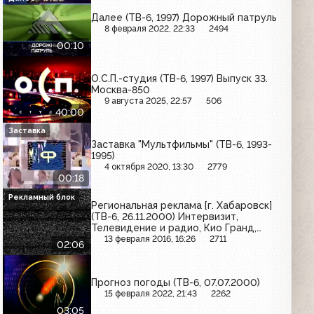
Далее (ТВ-6, 1997) Дорожный патруль
8 февраля 2022, 22:33
2494
00:10
О.С.П.-студия (ТВ-6, 1997) Выпуск 33.
Москва-850
9 августа 2025, 22:57
506
40:00
Заставка
Заставка "Мультфильмы" (ТВ-6, 1993-
1995)
4 октября 2020, 13:30
2779
00:18
Рекламный блок
Региональная реклама [г. Хабаровск]
(ТВ-6, 26.11.2000) Интервизит,
Телевидение и радио, Кио Гранд,
Хабаровская краевая филармония
13 февраля 2016, 16:26
2711
02:06
Прогноз погоды (ТВ-6, 07.07.2000)
15 февраля 2022, 21:43
2262
03:05