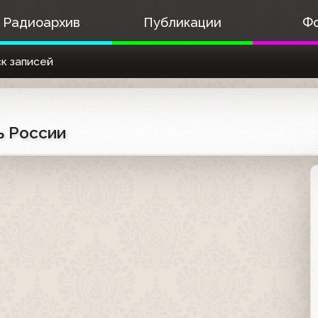
Радиоархив
Публикации
Ф
к записей
ь России