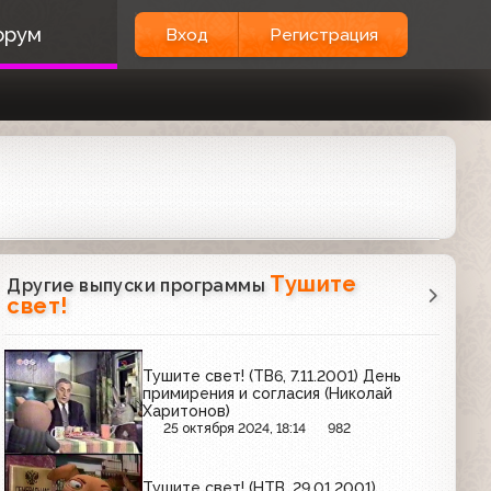
орум
Вход
Регистрация
Тушите
Другие выпуски программы
свет!
Тушите свет! (ТВ6, 7.11.2001) День
примирения и согласия (Николай
Харитонов)
25 октября 2024, 18:14
982
Тушите свет! (НТВ, 29.01.2001)