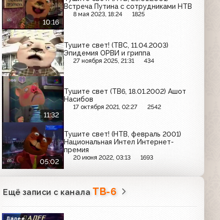
Встреча Путина с сотрудниками НТВ
8 мая 2023, 18:24
1825
10:16
Тушите свет! (ТВС, 11.04.2003)
Эпидемия ОРВИ и гриппа
27 ноября 2025, 21:31
434
Тушите свет (ТВ6, 18.01.2002) Ашот
Насибов
17 октября 2021, 02:27
2542
11:32
Тушите свет! (НТВ, февраль 2001)
Национальная Интел Интернет-
премия
20 июня 2022, 03:13
1693
05:02
ТВ-6
Ещё записи с канала
Далее