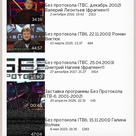
Без протокола (ТВС, декабрь 2002)
Валерий Леонтьев (фрагмент)
2 октября 2016, 19:43
2313
34:19
Без протокола (ТВ6, 22.11.2001) Роман
Виктюк
10 марта 2025, 13:37
484
44:57
Без протокола (ТВС, 25.04.2003)
Дмитрий Нагиев (фрагмент)
27 декабря 2017, 21:27
3414
01:50
Заставка программы Без Протокола
(ТВ-6, 2001-2002)
20 апреля 2026, 22:31
145
00:48
Без протокола (ТВ6, 15.11.2001) Галина
Волчек
8 мая 2023, 16:35
1283
47:04