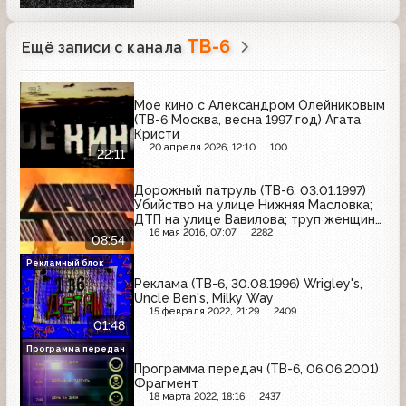
ТВ-6
Ещё записи с канала
Мое кино с Александром Олейниковым
(ТВ-6 Москва, весна 1997 год) Агата
Кристи
20 апреля 2026, 12:10
100
22:11
Дорожный патруль (ТВ-6, 03.01.1997)
Убийство на улице Нижняя Масловка;
ДТП на улице Вавилова; труп женщины
в 1-м Боткинском проезде
16 мая 2016, 07:07
2282
08:54
Рекламный блок
Реклама (ТВ-6, 30.08.1996) Wrigley's,
Uncle Ben's, Milky Way
15 февраля 2022, 21:29
2409
01:48
Программа передач
Программа передач (ТВ-6, 06.06.2001)
Фрагмент
18 марта 2022, 18:16
2437