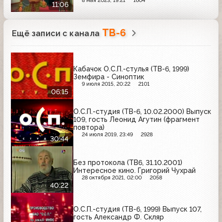
8 мая 2023, 19:21
1604
11:06
ТВ-6
Ещё записи с канала
Кабачок О.С.П.-стулья (ТВ-6, 1999)
Земфира - Синоптик
9 июля 2015, 20:22
2101
06:15
О.С.П.-студия (ТВ-6, 10.02.2000) Выпуск
109, гость Леонид Агутин (фрагмент
повтора)
24 июля 2019, 23:49
2928
30:44
Без протокола (ТВ6, 31.10.2001)
Интересное кино. Григорий Чухрай
28 октября 2021, 02:00
2058
40:22
О.С.П.-студия (ТВ-6, 1999) Выпуск 107,
гость Александр Ф. Скляр