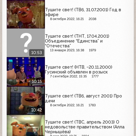
Тушите свет! (ТВ6, 31.07.2001) Год в
эфире
8 октября 2022, 16:21
2038
Тушите свет! (ТНТ, 17.04.2001)
Объединение “Единства” и
“Отечества”
13 января 2023, 16:38
1979
10:53
Тушите свет! (НТВ, ~20.11.2000)
Гусинский объявлен в розыск
7 сентября 2022, 15:35
1777
10:15
Тушите свет! (ТВ6, август 2001) Про
дачи
8 октября 2022, 16:21
1783
10:42
Тушите свет! (ТВС, апрель 2003) О
недовольстве правительством (Алла
Чернышёва)