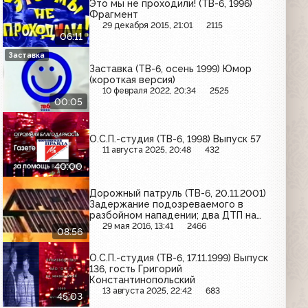
Это мы не проходили! (ТВ-6, 1996)
Фрагмент
29 декабря 2015, 21:01
2115
06:11
Заставка
Заставка (ТВ-6, осень 1999) Юмор
(короткая версия)
10 февраля 2022, 20:34
2525
00:05
О.С.П.-студия (ТВ-6, 1998) Выпуск 57
11 августа 2025, 20:48
432
40:00
Дорожный патруль (ТВ-6, 20.11.2001)
Задержание подозреваемого в
разбойном нападении; два ДТП на
проспекте Мира; пожар на
29 мая 2016, 13:41
2466
08:56
Новосходненском шоссе
О.С.П.-студия (ТВ-6, 17.11.1999) Выпуск
136, гость Григорий
Константинопольский
13 августа 2025, 22:42
683
45:03