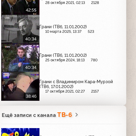
28 октября 2021, 02:13
2128
42:55
Грани (ТВ6, 11.01.2002)
10 марта 2025, 13:37
523
40:34
Грани (ТВ6, 11.01.2002)
25 октября 2024, 18:13
780
40:34
Грани с Владимиром Кара-Мурзой
(ТВ6, 17.01.2002)
17 октября 2021, 02:27
2157
38:46
ТВ-6
Ещё записи с канала