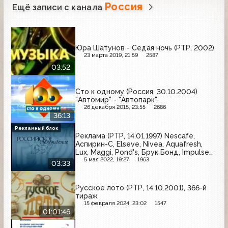
Россия
Ещё записи с канала
Юра Шатунов - Седая ночь (РТР, 2002)
23 марта 2019, 21:59
2587
03:52
Сто к одному (Россия, 30.10.2004)
"Автомир" - "Автопарк"
26 декабря 2015, 23:55
2686
36:13
Рекламный блок
Реклама (РТР, 14.01.1997) Nescafe,
Аспирин-C, Elseve, Nivea, Aquafresh,
Lux, Maggi, Pond's, Брук Бонд, Impulse
O2, Oxy 10
5 мая 2022, 19:27
1963
03:33
Русское лото (РТР, 14.10.2001), 366-й
тираж
15 февраля 2024, 23:02
1547
01:01:46