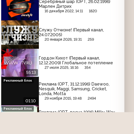
Серебряный шар (ОРТ, 26.02.1996)
Марлен Дитрих
16 декабря 2022, 14:11
1820
Служу Отчизне! (Первый канал,
24.07.2005)
20 января 2026, 19:31
259
Гордон Кихот (Первый канал,
12.12.2009) Глобальное потепление
27 июля 2025, 16:16
354
55:13
Рекламный блок
Реклама (ОРТ, 31.12.1996) Daewoo,
Nesquik, Maggi, Samsung, Cricket,
Londa, Motta
29 ноября 2015, 19:48
2494
01:10
Рекламный блок
Реклама (ОРТ, весна 1996) Milky Way,
Ultra Doux, Yupi, Gallina Blanca,
Efferalgan Upsa
30 июля 2020, 16:49
2395
02:17