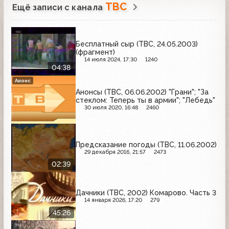
ТВС
Ещё записи с канала
Бесплатный сыр (ТВС, 24.05.2003)
(фрагмент)
14 июля 2024, 17:30
1240
04:38
Анонс
Анонсы (ТВС, 06.06.2002) "Грани"; "За
стеклом: Теперь ты в армии"; "Лебедь"
30 июля 2020, 16:48
2460
Предсказание погоды (ТВС, 11.06.2002)
29 декабря 2016, 21:57
2473
02:39
Дачники (ТВС, 2002) Комарово. Часть 3
14 января 2026, 17:20
279
45:26