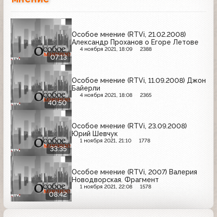
Особое мнение (RTVi, 21.02.2008)
Александр Проханов о Егоре Летове
4 ноября 2021, 18:09
2388
07:13
Особое мнение (RTVi, 11.09.2008) Джон
Байерли
4 ноября 2021, 18:08
2365
40:50
Особое мнение (RTVi, 23.09.2008)
Юрий Шевчук
1 ноября 2021, 21:10
1778
33:35
Особое мнение (RTVi, 2007) Валерия
Новодворская. Фрагмент
1 ноября 2021, 22:08
1578
08:42