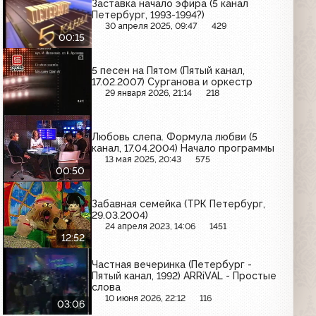
Заставка начало эфира (5 канал
Петербург, 1993-1994?)
30 апреля 2025, 09:47
429
00:15
5 песен на Пятом (Пятый канал,
17.02.2007) Сурганова и оркестр
29 января 2026, 21:14
218
Любовь слепа. Формула любви (5
канал, 17.04.2004) Начало программы
13 мая 2025, 20:43
575
00:50
Забавная семейка (ТРК Петербург,
29.03.2004)
24 апреля 2023, 14:06
1451
12:52
Частная вечеринка (Петербург -
Пятый канал, 1992) ARRiVAL - Простые
слова
10 июня 2026, 22:12
116
03:06