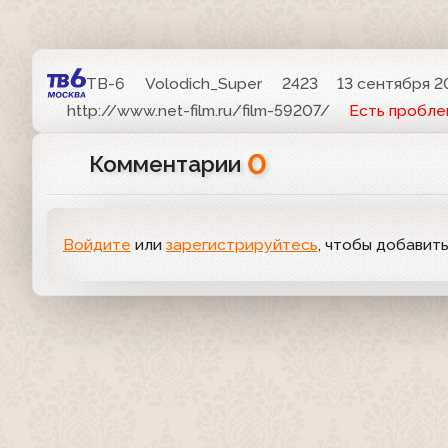
ТВ-6
Volodich_Super
2423
13 сентября 20
http://www.net-film.ru/film-59207/
Есть пробле
0
Комментарии
Войдите
или
зарегистрируйтесь
, чтобы добавит