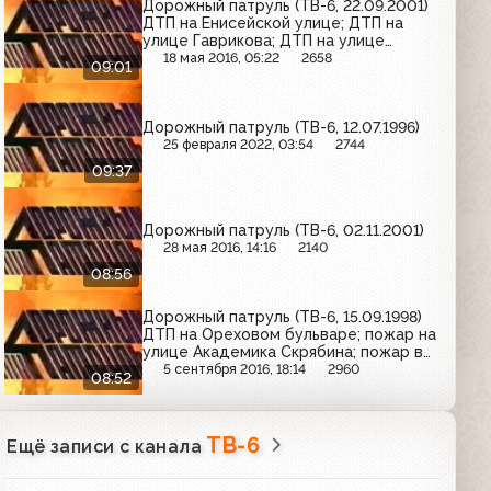
Дорожный патруль (ТВ-6, 22.09.2001)
ДТП на Енисейской улице; ДТП на
улице Гаврикова; ДТП на улице
Плещеева
18 мая 2016, 05:22
2658
09:01
Дорожный патруль (ТВ-6, 12.07.1996)
25 февраля 2022, 03:54
2744
09:37
Дорожный патруль (ТВ-6, 02.11.2001)
28 мая 2016, 14:16
2140
08:56
Дорожный патруль (ТВ-6, 15.09.1998)
ДТП на Ореховом бульваре; пожар на
улице Академика Скрябина; пожар в
квартире в проезде Серебрякова
5 сентября 2016, 18:14
2960
08:52
ТВ-6
Ещё записи с канала