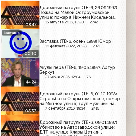
Дорожный патруль (ТВ-6, 26.09.1997)
Пожар на Малой Остроумовской
улице; пожар в Нижнем Кисельном
переулке; пожар на Ореховом
15 августа 2016, 13:20
2742
08:47
бульваре
Заставка
Заставка (ТВ-6, осень 1999) Юмор
10 февраля 2022, 20:28
2371
00:10
Акулы пера (ТВ-6, 19.05.1997). Артур
Беркут
27 июня 2026, 12:04
76
44:24
Дорожный патруль (ТВ-6, 01.10.1998)
Стрельба на Открытом шоссе; пожар
на Мытной улице; труп мужчины на
улице Менжинского
7 сентября 2016, 19:34
2415
08:53
Дорожный патруль (ТВ-6, 09.01.1997)
Убийство на Автозаводской улице;
ДТП на улице Клары Цеткин;