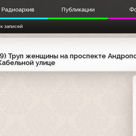
Радиоархив
Публикации
Ф
к записей
99) Труп женщины на проспекте Андропо
Кабельной улице