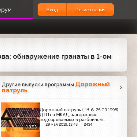
орум
Вход
Регистрация
ва; обнаружение гранаты в 1-ом
Дорожный
Другие выпуски программы
патруль
Дорожный патруль (ТВ-6, 25.09.1998)
ДТП на МКАД; задержание
подозреваемых в разбойном
нападении; несчастный случай на
29 мая 2016, 13:43
2434
08:53
улице Шумкина