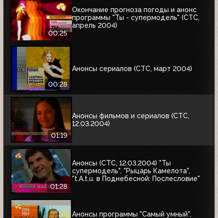
Окончание прогноза погоды и анонс
программы "Ты - супермодель" (СТС,
апрель 2004)
00:25
Анонсы сериалов (СТС, март 2004)
00:28
Анонсы фильмов и сериалов (СТС,
12.03.2004)
01:19
Анонсы (СТС, 12.03.2004) "Ты
супермодель", "Рыцарь Камелота",
"t.A.t.u. в Поднебесной: Послесловие"
01:28
Анонсы программы "Самый умный",