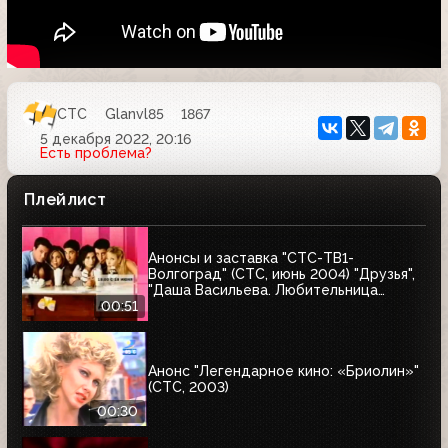
СТС
Glanvl85
1867
5 декабря 2022, 20:16
Есть проблема?
Плейлист
Анонсы и заставка "СТС-ТВ1-
Волгоград" (СТС, июнь 2004) "Друзья",
"Даша Васильева. Любительница
частного сыска-2"
00:51
Анонс "Легендарное кино: «Бриолин»"
(СТС, 2003)
00:30