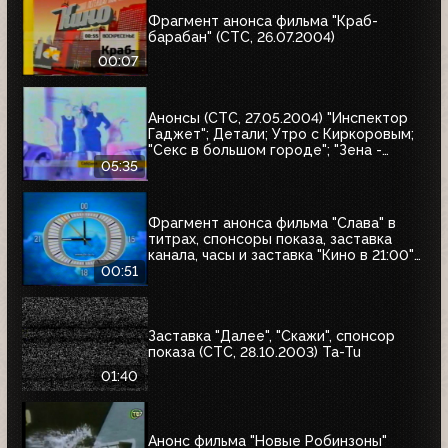
Фрагмент анонса фильма "Краб-
барабан" (СТС, 26.07.2004)
00:07
Анонсы (СТС, 27.05.2004) "Инспектор
Гаджет"; Детали; Утро с Киркоровым;
"Секс в большом городе"; "Зена -
королева воинов"; "Слава"; Кресло;
05:35
"Чудеса науки"
Фрагмент анонса фильма "Слава" в
титрах, спонсоры показа, заставка
канала, часы и заставка "Кино в 21:00"
(СТС, 27.05.2004)
00:51
Заставка "Далее", "Скажи", спонсор
показа (СТС, 28.10.2003) Ta-Tu
01:40
Анонс фильма "Новые Робинзоны"