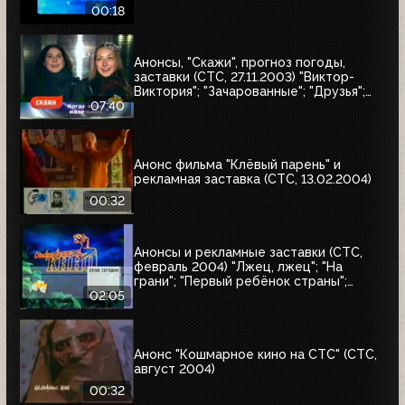
00:18
Анонсы, "Скажи", прогноз погоды,
заставки (СТС, 27.11.2003) "Виктор-
Виктория"; "Зачарованные"; "Друзья";
"Бедная Настя"; Истории в деталях
07:40
Анонс фильма "Клёвый парень" и
рекламная заставка (СТС, 13.02.2004)
00:32
Анонсы и рекламные заставки (СТС,
февраль 2004) "Лжец, лжец"; "На
грани"; "Первый ребёнок страны";
"Прощай, самец"
02:05
Анонс "Кошмарное кино на СТС" (СТС,
август 2004)
00:32