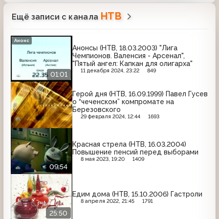
НТВ
Ещё записи с канала
Анонс
Анонсы (НТВ, 18.03.2003) "Лига
Чемпионов. Валенсия - Арсенал",
"Пятый ангел: Капкан для олигарха"
11 декабря 2024, 23:22
849
01:01
Герой дня (НТВ, 16.09.1999) Павел Гусев
о “чеченском” компромате на
Березовского
29 февраля 2024, 12:44
1693
Красная стрела (НТВ, 16.03.2004)
Повышение пенсий перед выборами
8 мая 2023, 19:20
1409
09:54
Едим дома (НТВ, 15.10.2006) Гастроли
8 апреля 2022, 21:45
1791
25:50