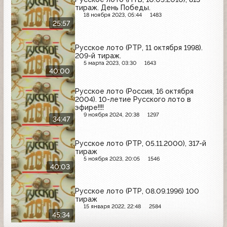
тираж. День Победы.
18 ноября 2023, 05:44
1483
25:57
Русское лото (РТР, 11 октября 1998).
209-й тираж.
5 марта 2023, 03:30
1643
40:00
Русское лото (Россия, 16 октября
2004). 10-летие Русского лото в
эфире!!!!
9 ноября 2024, 20:38
1297
34:47
Русское лото (РТР, 05.11.2000), 317-й
тираж
5 ноября 2023, 20:05
1546
40:03
Русское лото (РТР, 08.09.1996) 100
тираж
15 января 2022, 22:48
2584
45:34