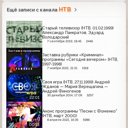
НТВ
Ещё записи с канала
Старый телевизор (НТВ, 01.02.1999)
Александр Панкратов, Эдуард
Володарский
7 сентября 2019, 18:45
2446
Заставка программы
Заставка рубрики «Криминал»
программы «Сегодня вечером» (НТВ,
1997-1998)
7 ноября 2021, 21:51
1918
Своя игра (НТВ, 27.11.1999) Андрей
Жданов — Мария Верещагина —
Андрей Финогенов
30 декабря 2014, 17:09
3257
22:01
Анонс
Анонс программы "Песни с Фоменко"
(НТВ, март 2000)
8 апреля 2021, 16:35
5986
00:13