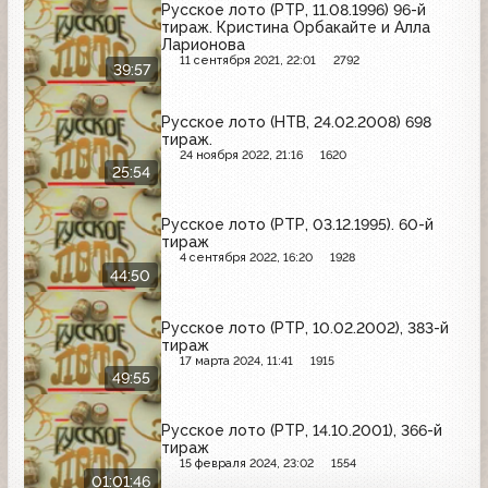
Русское лото (РТР, 11.08.1996) 96-й
тираж. Кристина Орбакайте и Алла
Ларионова
11 сентября 2021, 22:01
2792
39:57
Русское лото (НТВ, 24.02.2008) 698
тираж.
24 ноября 2022, 21:16
1620
25:54
Русское лото (РТР, 03.12.1995). 60-й
тираж
4 сентября 2022, 16:20
1928
44:50
Русское лото (РТР, 10.02.2002), 383-й
тираж
17 марта 2024, 11:41
1915
49:55
Русское лото (РТР, 14.10.2001), 366-й
тираж
15 февраля 2024, 23:02
1554
01:01:46