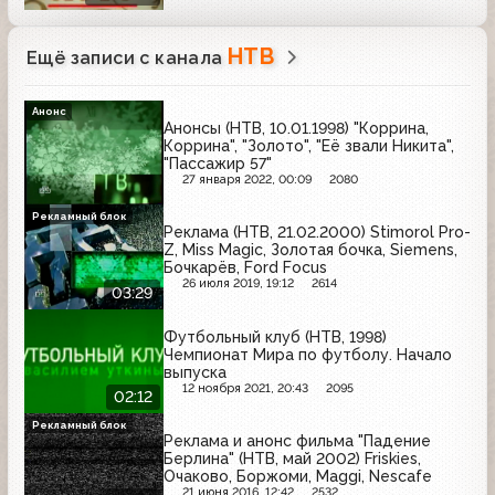
НТВ
Ещё записи с канала
Анонс
Анонсы (НТВ, 10.01.1998) "Коррина,
Коррина", "Золото", "Её звали Никита",
"Пассажир 57"
27 января 2022, 00:09
2080
Рекламный блок
Реклама (НТВ, 21.02.2000) Stimorol Pro-
Z, Miss Magic, Золотая бочка, Siemens,
Бочкарёв, Ford Focus
26 июля 2019, 19:12
2614
03:29
Футбольный клуб (НТВ, 1998)
Чемпионат Мира по футболу. Начало
выпуска
12 ноября 2021, 20:43
2095
02:12
Рекламный блок
Реклама и анонс фильма "Падение
Берлина" (НТВ, май 2002) Friskies,
Очаково, Боржоми, Maggi, Nescafe
21 июня 2016, 12:42
2532