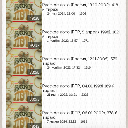
Русское лото (Россия, 13.10.2002), 418-
й тираж
24 мая 2024, 23:06
1502
49:38
Русское лото (РТР, 5 апреля 1998), 182-
й тираж
1 ноября 2022, 15:57
1971
40:17
Русское лото (Россия, 12.11.2005). 579
тираж
24 ноября 2022, 17:32
1916
33:55
Русское лото (РТР, 04.01.1998) 169-й
тираж
21 июля 2022, 00:21
2323
38:53
Русское лото (РТР, 06.01.2002), 378-й
тираж
7 марта 2024, 22:12
1688
48:43