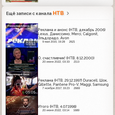
НТВ
Ещё записи с канала
Рекламный блок
Реклама и анонс (НТВ, декабрь 2006)
Lexus, Даниссимо, Merci, Calgonit,
Эльдорадо, Avon
9 мая 2015, 19:28
2621
03:53
О, счастливчик! (НТВ, 8.12.2000)
20 июня 2022, 03:33
2113
Рекламный блок
Реклама (НТВ, 29.12.1997) Duracell, Шок,
Gillette, Pantene Pro-V, Maggi, Samsung
7 ноября 2017, 19:23
2669
05:05
Итого (НТВ, 4.07.1998)
20 июня 2022, 03:14
1689