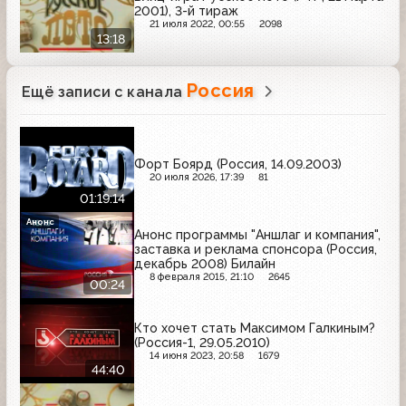
2001), 3-й тираж
21 июля 2022, 00:55
2098
13:18
Россия
Ещё записи с канала
Форт Боярд (Россия, 14.09.2003)
20 июля 2026, 17:39
81
01:19:14
Анонс
Анонс программы "Аншлаг и компания",
заставка и реклама спонсора (Россия,
декабрь 2008) Билайн
8 февраля 2015, 21:10
2645
00:24
Кто хочет стать Максимом Галкиным?
(Россия-1, 29.05.2010)
14 июня 2023, 20:58
1679
44:40