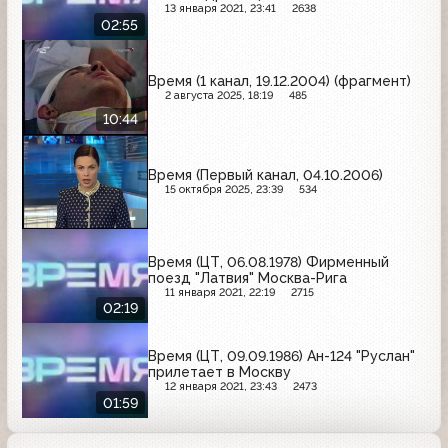
13 января 2021, 23:41
2638
02:55
Время (1 канал, 19.12.2004) (фрагмент)
2 августа 2025, 18:19
485
10:44
Время (Первый канал, 04.10.2006)
15 октября 2025, 23:39
534
Время (ЦТ, 06.08.1978) Фирменный
поезд "Латвия" Москва-Рига
11 января 2021, 22:19
2715
02:19
Время (ЦТ, 09.09.1986) Ан-124 "Руслан"
прилетает в Москву
12 января 2021, 23:43
2473
01:59