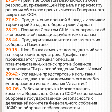
27:14
- Принятие Советом Безопасности ООН
резолюции, призывающей Израиль к пересмотру
решения об отказе принять миссию Генерального
секретаря ООН.
27:50
- Продолжение военной блокады Израилем
территорий Западного берега реки Иордан.
28:21
- Принятие Сенатом США законопроекта об
экономической помощи зарубежным странам.
28:44
- Предварительные итоги парламентских
выборов в Пакистане.
29:15
- Шри-Ланка отменяет комендантский час
на территории полуострова Джафна, где
продолжается успешная операция
правительственных войск против боевиков
организации "Тигры освобождения Тамил-Илама".
29:42
- Успешные предстартовые испытания
системы подачи топлива космического корабля
многоразового использования "Атлантис".
30:06
= Рабочая встреча в Москве членов
комитета Верховного Совета СССР по вопросам
обороны и государственной безопасности с
делегацией комитета Федерального собрания
ЧСФР по обороне, госбезопасности и