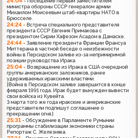
24:04
- Посещение первым заместителем
министра обороны СССР генералом армии
Михаилом Моисеевым штаб-квартиры НАТО в
Брюсселе.
24:24
- Встреча специального представителя
президента СССР Евгения Примакова с
президентом Сирии Хафезом Асадом в Дамаске.
24:44
- Заявление президента Франции Франсуа
Миттерана в частной беседе о неизбежности
войны в Персидском заливе из-за непримиримой
позиции руководства Ирака.
25:04
- Возвращение из Ирака в США очередной
группы американских заложников, ранее
удерживаемых иракскими властями.
[Война в Персидском заливе завершится в конце
февраля 1991 года. Ирак будет вынужден вывести
свои войска из Кувейта.
3 марта того же года иракские и американские
представители подпишут соглашение о
прекращении огня.]
25:31
- Обсуждение в Парламенте Румынии
программы стабилизации экономики страны.
Репортаж С. Железняка.