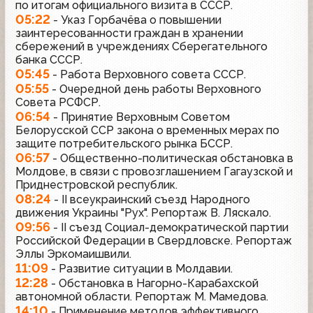
по итогам официального визита в СССР.
05:22
- Указ Горбачёва о повышении
заинтересованности граждан в хранении
сбережений в учреждениях Сберегательного
банка СССР.
05:45
- Работа Верховного совета СССР.
05:55
- Очередной день работы Верховного
Совета РСФСР.
06:54
- Принятие Верховным Советом
Белорусской ССР закона о временных мерах по
защите потребительского рынка БССР.
06:57
- Общественно-политическая обстановка в
Молдове, в связи с провозглашением Гагаузской и
Приднестровской республик.
08:24
- II всеукраинский съезд Народного
движения Украины "Рух". Репортаж В. Ляскало.
09:56
- II съезд Социал-демократической партии
Российской Федерации в Свердловске. Репортаж
Эллы Эркомаишвили.
11:09
- Развитие ситуации в Молдавии.
12:28
- Обстановка в Нагорно-Карабахской
автономной области. Репортаж М. Мамедова.
14:10
- Применение методов эффективного