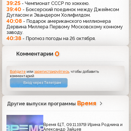
39:25
- Чемпионат СССР по хоккею.
39:40
- Боксерский поединок между Джеймсом
Дугласом и Эвандером Холифилдом.
40:08
- Подарок американского миллионера
Дервина Миллера Первому Московскому конному
заводу.
40:38
- Прогноз погоды на 26 октября.
0
Комментарии
Войдите
или
зарегистрируйтесь
, чтобы добавить
комментарий
Вход через Телеграм
Время
Другие выпуски программы
Время (ЦТ, 09.11.1979) Ирина Роднина и
Александр Зайцев