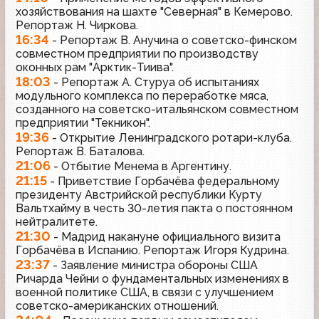
хозяйствования на шахте "Северная" в Кемерово.
Репортаж Н. Чиркова.
16:34
- Репортаж В. Анучина о советско-финском
совместном предприятии по производству
оконных рам "Арктик-Тиива".
18:03
- Репортаж А. Стуруа об испытаниях
модульного комплекса по переработке мяса,
созданного на советско-итальянском совместном
предприятии "Текникон".
19:36
- Открытие Ленинградского ротари-клуба.
Репортаж В. Баталова.
21:06
- Отбытие Менема в Аргентину.
21:15
- Приветствие Горбачёва федеральному
президенту Австрийской республики Курту
Вальтхайму в честь 30-летия пакта о постоянном
нейтралитете.
21:30
- Мадрид накануне официального визита
Горбачёва в Испанию. Репортаж Игоря Кудрина.
23:37
- Заявление министра обороны США
Ричарда Чейни о фундаментальных изменениях в
военной политике США, в связи с улучшением
советско-американских отношений.