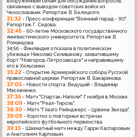
вооруженным силам для обсуждения вопросов,
связанных с выводом советских войск из
Чехословакии. Репортаж В. Белецкого.
31:32
- Пресс-конференция "Военный парад - 90".
Репортаж Г. Седова.
32:46
- 60-летие Московского государственного
лингвистического университета. Репортаж В.
Романцова.
34;56 - Финляндия отказала в политическом
убежище Николаю Селиванову, захватившему
борт "Новгород-Петрозаводск" и направившему
его в Хельсинки.
35:22
- Открытие Архиерейского собора Русской
православной церкви. Репортаж В. Бакаринова.
37:05
- Новости спорта. Ведущий - Владимир
Маслаченко.
37:35
- Матч "Спартак-Наполи" 7 ноября в Москве.
38:09
- Матч "Реал-Тироль".
38:30
- Матч "Глазго Рейнджерс - Црвена Звезда".
39:09
- Коротко о повторных встречах
европейского футбольного первенства.
39:15
- Шахматный матч между Гарри Каспаровым
и Анатолием Карповым.