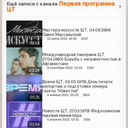
Первая программа
Ещё записи с канала
ЦТ
Мастера искусств (ЦТ, 04.09.1984)
Павел Массальский
10 июня 2015, 16:39
3037
59:53
Международная панорама (ЦТ,
27.04.1980) Борьба с неграмотностью в
Афганистане
6 сентября 2022, 03:01
1529
03:34
Время (ЦТ, 05.05.1979) День печати:
репортаж о подготовке номера
газеты "Известия"
6 января 2021, 00:25
2601
01:31
Новости (ЦТ, 27.03.1979) Федоскинская
лаковая миниатюра
5 апреля 2022, 03:31
1556
01:54