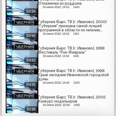
Отказнички из роддома
19 июня 2022, 14:53
1420
02:24
Губерния (Барс ТВ [г. Иваново], 2000)
"Губерния" признана самой лучшей
программой в области по мнению
зрителей
19 июня 2022, 16:52
1315
02:42
Губерния (Барс ТВ [г. Иваново], 1999)
Фестиваль "Рок-Февраль"
19 июня 2022, 14:54
1641
03:52
Губерния (Барс ТВ [г. Иваново], 1999)
Срыв заседния Ивановской городской
думы
19 июня 2022, 16:40
1243
03:25
Губерния (Барс ТВ [г. Иваново], 2001)
Конкурс модельеров
24 июня 2022, 22:58
1492
01:36