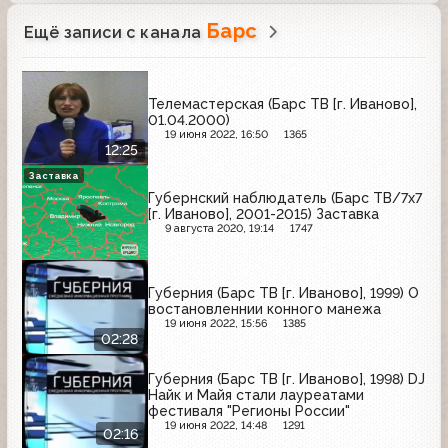
Барс
Ещё записи с канала
Телемастерская (Барс ТВ [г. Иваново],
01.04.2000)
19 июня 2022, 16:50
1365
12:25
Заставка
Губернский наблюдатель (Барс ТВ/7х7
[г. Иваново], 2001-2015) Заставка
9 августа 2020, 19:14
1747
Губерния (Барс ТВ [г. Иваново], 1999) О
востановленнии конного манежа
19 июня 2022, 15:56
1385
02:28
Губерния (Барс ТВ [г. Иваново], 1998) DJ
Найк и Майя стали лауреатами
фестиваля "Регионы России"
19 июня 2022, 14:48
1291
02:16