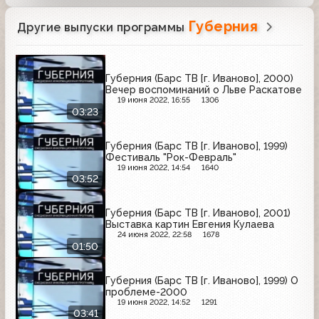
Губерния
Другие выпуски программы
Губерния (Барс ТВ [г. Иваново], 2000)
Вечер воспоминаний о Льве Раскатове
19 июня 2022, 16:55
1306
03:23
Губерния (Барс ТВ [г. Иваново], 1999)
Фестиваль "Рок-Февраль"
19 июня 2022, 14:54
1640
03:52
Губерния (Барс ТВ [г. Иваново], 2001)
Выставка картин Евгения Кулаева
24 июня 2022, 22:58
1678
01:50
Губерния (Барс ТВ [г. Иваново], 1999) О
проблеме-2000
19 июня 2022, 14:52
1291
03:41