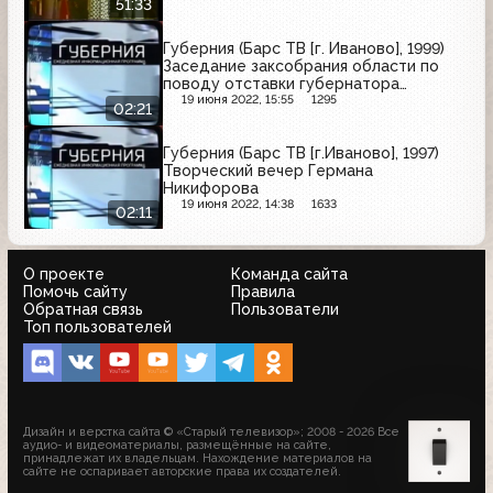
51:33
Губерния (Барс ТВ [г. Иваново], 1999)
Заседание заксобрания области по
поводу отставки губернатора
Владислава Тихомирова
19 июня 2022, 15:55
1295
02:21
Губерния (Барс ТВ [г.Иваново], 1997)
Творческий вечер Германа
Никифорова
19 июня 2022, 14:38
1633
02:11
О проекте
Команда сайта
Помочь сайту
Правила
Обратная связь
Пользователи
Топ пользователей
Дизайн и верстка сайта © «Старый телевизор»; 2008 - 2026 Все
аудио- и видеоматериалы, размещённые на сайте,
принадлежат их владельцам. Нахождение материалов на
сайте не оспаривает авторские права их создателей.