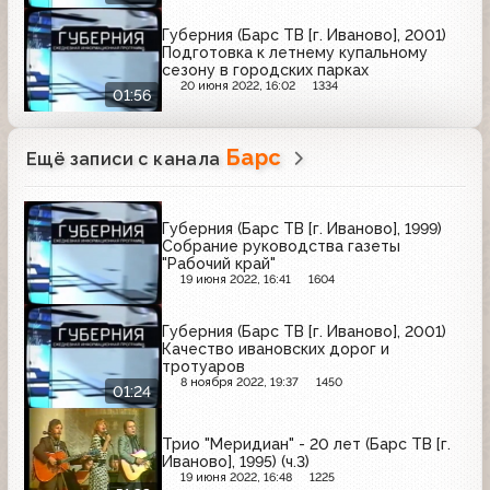
Губерния (Барс ТВ [г. Иваново], 2001)
Подготовка к летнему купальному
сезону в городских парках
20 июня 2022, 16:02
1334
01:56
Барс
Ещё записи с канала
Губерния (Барс ТВ [г. Иваново], 1999)
Собрание руководства газеты
"Рабочий край"
19 июня 2022, 16:41
1604
Губерния (Барс ТВ [г. Иваново], 2001)
Качество ивановских дорог и
тротуаров
8 ноября 2022, 19:37
1450
01:24
Трио "Меридиан" - 20 лет (Барс ТВ [г.
Иваново], 1995) (ч.3)
19 июня 2022, 16:48
1225