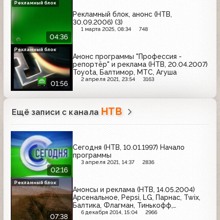
Рекламный блок
Рекламный блок, анонс (НТВ,
30.09.2006) (3)
1 марта 2025, 08:34
748
04:36
Рекламный блок
Анонс программы "Профессия -
репортёр" и реклама (НТВ, 20.04.2007)
Toyota, Балтимор, МТС, Агуша
2 апреля 2021, 23:54
3163
01:56
НТВ
Ещё записи с канала
Сегодня (НТВ, 10.01.1997) Начало
программы
3 апреля 2021, 14:37
2836
02:16
Рекламный блок
Анонсы и реклама (НТВ, 14.05.2004)
Арсенальное, Pepsi, LG, Парнас, Twix,
Балтика, Флагман, Тинькофф,
Моменталь, Buckler, LeCafe, Останкино
6 декабря 2014, 15:04
2966
07:38