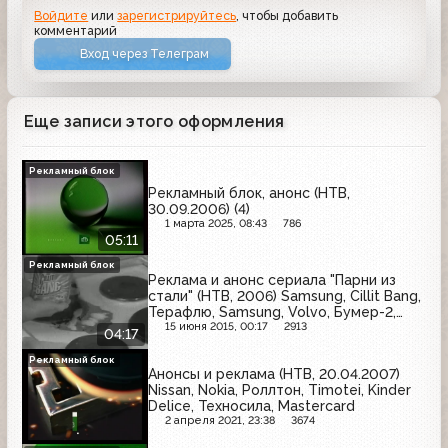
Войдите
или
зарегистрируйтесь
, чтобы добавить
комментарий
Вход через Телеграм
Еще записи этого оформления
Рекламный блок
Рекламный блок, анонс (НТВ,
30.09.2006) (4)
1 марта 2025, 08:43
786
05:11
Рекламный блок
Реклама и анонс сериала "Парни из
стали" (НТВ, 2006) Samsung, Cillit Bang,
Терафлю, Samsung, Volvo, Бумер-2,
R.T.H., Ford, Эльдорадо
15 июня 2015, 00:17
2913
04:17
Рекламный блок
Анонсы и реклама (НТВ, 20.04.2007)
Nissan, Nokia, Роллтон, Timotei, Kinder
Delice, Техносила, Mastercard
2 апреля 2021, 23:38
3674