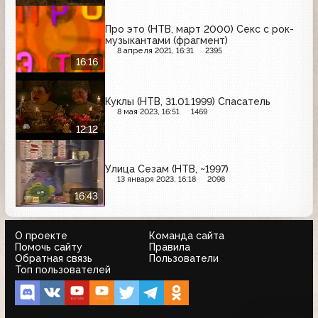
Про это (НТВ, март 2000) Секс с рок-
музыкантами (фрагмент)
8 апреля 2021, 16:31
2395
16:16
Куклы (НТВ, 31.01.1999) Спасатель
8 мая 2023, 16:51
1469
12:12
Улица Сезам (НТВ, ~1997)
13 января 2023, 16:18
2098
16:43
О проекте
Команда сайта
Помочь сайту
Правила
Обратная связь
Пользователи
Топ пользователей