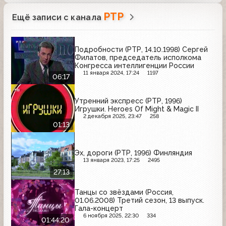
РТР
Ещё записи с канала
Подробности (РТР, 14.10.1998) Сергей
Филатов, председатель исполкома
Конгресса интеллигенции России
11 января 2024, 17:24
1197
06:17
Утренний экспресс (РТР, 1996)
Игрушки. Heroes Of Might & Magic II
2 декабря 2025, 23:47
258
01:13
Эх, дороги (РТР, 1996) Финляндия
13 января 2023, 17:25
2495
27:13
Танцы со звёздами (Россия,
01.06.2008) Третий сезон, 13 выпуск.
Гала-концерт
6 ноября 2025, 22:30
334
01:44:20