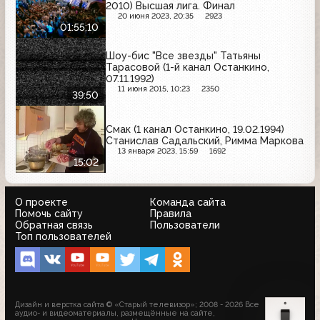
2010) Высшая лига. Финал
20 июня 2023, 20:35
2923
01:55:10
Шоу-бис "Все звезды" Татьяны
Тарасовой (1-й канал Останкино,
07.11.1992)
11 июня 2015, 10:23
2350
39:50
Смак (1 канал Останкино, 19.02.1994)
Станислав Садальский, Римма Маркова
13 января 2023, 15:59
1692
15:02
О проекте
Команда сайта
Помочь сайту
Правила
Обратная связь
Пользователи
Топ пользователей
Дизайн и верстка сайта © «Старый телевизор»; 2008 - 2026 Все
аудио- и видеоматериалы, размещённые на сайте,