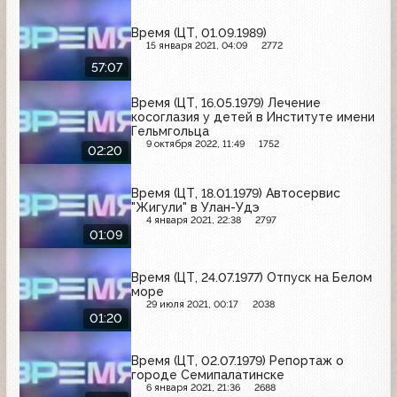
Время (ЦТ, 01.09.1989)
15 января 2021, 04:09
2772
57:07
Время (ЦТ, 16.05.1979) Лечение
косоглазия у детей в Институте имени
Гельмгольца
9 октября 2022, 11:49
1752
02:20
Время (ЦТ, 18.01.1979) Автосервис
"Жигули" в Улан-Удэ
4 января 2021, 22:38
2797
01:09
Время (ЦТ, 24.07.1977) Отпуск на Белом
море
29 июля 2021, 00:17
2038
01:20
Время (ЦТ, 02.07.1979) Репортаж о
городе Семипалатинске
6 января 2021, 21:36
2688