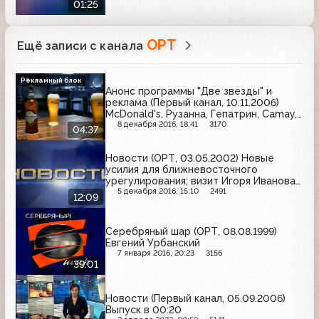
01:25
ОРТ
Ещё записи с канала
Рекламный блок
Анонс программы "Две звезды" и
реклама (Первый канал, 10.11.2006)
McDonald's, Рузанна, Гепатрин, Camay,
BBK, Domestos, Невское, МТС, Белый
8 декабря 2016, 18:41
3170
04:37
медведь, Комильфо
Новости (ОРТ, 03.05.2002) Новые
усилия для ближневосточного
урегулирования; визит Игоря Иванова
в США; авиакатастрофа в Индии
5 декабря 2016, 15:10
2491
12:09
Серебряный шар (ОРТ, 08.08.1999)
Евгений Урбанский
7 января 2016, 20:23
3156
39:01
Новости (Первый канал, 05.09.2006)
Выпуск в 00:20