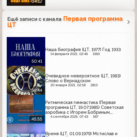
04:12
Первая программа
Ещё записи с канала
ЦТ
Наша биография (ЦТ, 1977) Год 1933
14 февраля 2021, 02:46
1993
50:41
Очевидное-невероятное (ЦТ, 1983)
Слово о Вернадском
20 января 2021, 02:58
2813
59:44
Ритмическая гимнастика (Первая
программа ЦТ, 19.07.1985) Советская
аэробика с Игорем Бобриным,
балетом А. Пугачевой
4 сентября 2025, 07:43
567
45:55
Время (ЦТ, 01.09.1979) Мстислав и