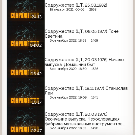
Содружество (ЦТ, 25.03.1982)
15 января 2021, 00:05
2553
24:13
Содружество (ЦТ, 08.05.1977) Тоне
Светина
6 сентября 2022, 18:58
1465
04:02
Содружество (ЦТ, 20.03.1976) Начало
выпуска. Домашний быт
6 сентября 2022, 18:50
1536
06:42
Содружество (ЦТ, 19.11.1977) Станислав
Лем
6 сентября 2022, 19:09
1541
10:17
Содружество (ЦТ, 20.03.1976)
Окончание выпуска. Чехословацкая
фабрика музыкальных инструментов
"Петроф"
6 сентября 2022, 18:53
1496
02:47