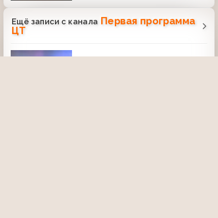
Первая программа
Ещё записи с канала
ЦТ
Время (ЦТ, 04.06.1989) Последствия
катастрофы под Уфой
6 января 2021, 19:56
2859
06:19
Новости дня (ЦТ, май 1954) Выпуск №29
9 мая 2016, 21:43
2129
09:45
Спокойной ночи, малыши! (ЦТ, 1965)
13 июля 2016, 03:04
5725
15:12
Новости (ЦТ, 29.11.1979) Производство
обуви на Львовском объединении
"Прогресс"