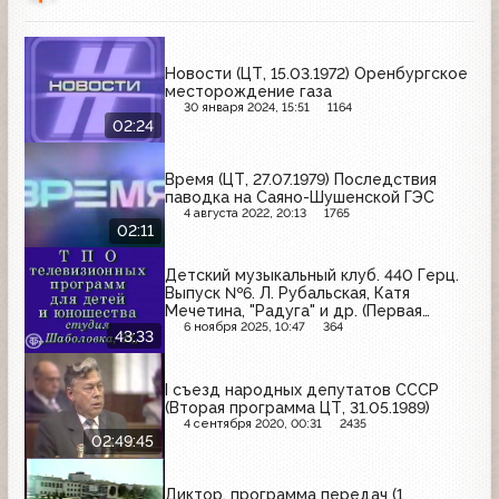
Новости (ЦТ, 15.03.1972) Оренбургское
месторождение газа
30 января 2024, 15:51
1164
02:24
Время (ЦТ, 27.07.1979) Последствия
паводка на Саяно-Шушенской ГЭС
4 августа 2022, 20:13
1765
02:11
Детский музыкальный клуб. 440 Герц.
Выпуск №6. Л. Рубальская, Катя
Мечетина, "Радуга" и др. (Первая
программа ЦТ, 1991)
6 ноября 2025, 10:47
364
43:33
I съезд народных депутатов СССР
(Вторая программа ЦТ, 31.05.1989)
4 сентября 2020, 00:31
2435
02:49:45
Диктор, программа передач (1