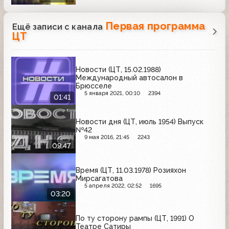
Первая программа
Ещё записи с канала
ЦТ
Новости (ЦТ, 15.02.1988)
Международный автосалон в
Брюсселе
5 января 2021, 00:10
2394
01:41
Новости дня (ЦТ, июль 1954) Выпуск
№42
9 мая 2016, 21:45
2243
09:47
Время (ЦТ, 11.03.1978) Розияхон
Мирсагатова
5 апреля 2022, 02:52
1695
03:20
По ту сторону рампы (ЦТ, 1991) О
Театре Сатиры