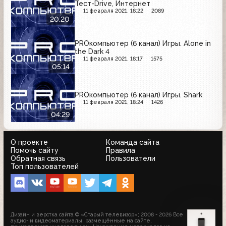
Тест-Drive, Интернет
11 февраля 2021, 18:22
2089
20:20
PROкомпьютер (6 канал) Игры. Alone in
the Dark 4
11 февраля 2021, 18:17
1575
05:14
PROкомпьютер (6 канал) Игры. Shark
11 февраля 2021, 18:24
1426
04:29
О проекте
Команда сайта
Помочь сайту
Правила
Обратная связь
Пользователи
Топ пользователей
Дизайн и верстка сайта © «Старый телевизор»; 2008 - 2026 Все
аудио- и видеоматериалы, размещённые на сайте,