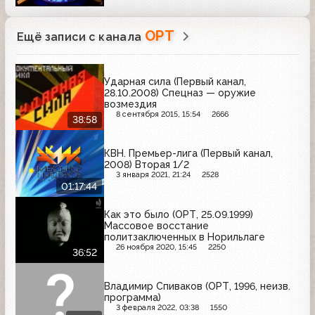
ОРТ
Ещё записи с канала
Ударная сила (Первый канал,
28.10.2008) Спецназ — оружие
возмездия
8 сентября 2015, 15:54
2666
38:58
КВН. Премьер-лига (Первый канал,
2008) Вторая 1/2
3 января 2021, 21:24
2528
01:17:44
Как это было (ОРТ, 25.09.1999)
Массовое восстание
политзаключенных в Норильлаге
26 ноября 2020, 15:45
2250
36:52
Владимир Спиваков (ОРТ, 1996, неизв.
программа)
3 февраля 2022, 03:38
1550