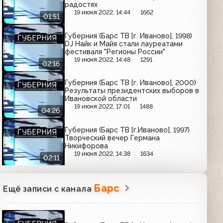
радостях
19 июня 2022, 14:44
1662
01:51
Губерния (Барс ТВ [г. Иваново], 1998)
DJ Найк и Майя стали лауреатами
фестиваля "Регионы России"
19 июня 2022, 14:48
1291
02:16
Губерния (Барс ТВ [г. Иваново], 2000)
Результаты президентских выборов в
Ивановской области
19 июня 2022, 17:01
1488
04:26
Губерния (Барс ТВ [г.Иваново], 1997)
Творческий вечер Германа
Никифорова
19 июня 2022, 14:38
1634
02:11
Барс
Ещё записи с канала