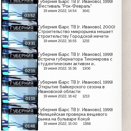
Губерния (Барс ТВ [г. Иваново], 1999)
Фестиваль "Рок-Февраль"
19 июня 2022, 14:54
1641
03:52
Губерния (Барс ТВ [г. Иваново], 2000)
Строительство микрорынка мешает
строительству Городской мечети
19 июня 2022, 16:55
1215
03:31
Губерния (Барс ТВ [г. Иваново], 1999)
Встреча губернатора Тихомирова с
студентическим активом и
университетскими профсоюзами
19 июня 2022, 15:36
1306
02:19
Губерния (Барс ТВ [г. Иваново], 1999)
Открытие байкерского сезона в
Ивановской области
19 июня 2022, 16:42
1213
01:19
Губерния (Барс ТВ [г. Иваново], 1999)
Милицейская проверка вещевого
рынка на бульваре Кокуй
19 июня 2022, 15:00
1368
01:48