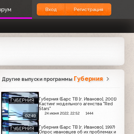
орум
Вход
Регистрация
Губерния
Другие выпуски программы
Губерния (Барс ТВ [г. Иваново], 2001)
Кастинг модельного агенства "Red
Stars"
24 июня 2022, 22:52
1444
02:49
Губерния (Барс ТВ [г. Иваново], 1997)
Опрос ивановцев об их проблемах и