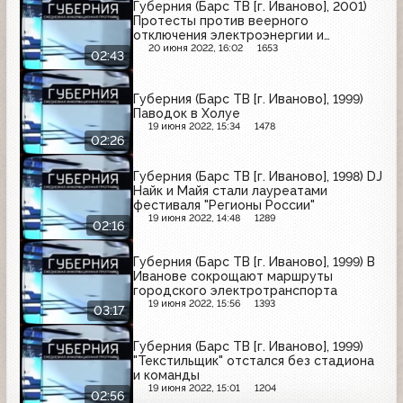
Губерния (Барс ТВ [г. Иваново], 2001)
Протесты против веерного
отключения электроэнергии и
водоснабжения
20 июня 2022, 16:02
1653
02:43
Губерния (Барс ТВ [г. Иваново], 1999)
Паводок в Холуе
19 июня 2022, 15:34
1478
02:26
Губерния (Барс ТВ [г. Иваново], 1998) DJ
Найк и Майя стали лауреатами
фестиваля "Регионы России"
19 июня 2022, 14:48
1289
02:16
Губерния (Барс ТВ [г. Иваново], 1999) В
Иванове сокрощают маршруты
городского электротранспорта
19 июня 2022, 15:56
1393
03:17
Губерния (Барс ТВ [г. Иваново], 1999)
"Текстильщик" отстался без стадиона
и команды
19 июня 2022, 15:01
1204
02:56