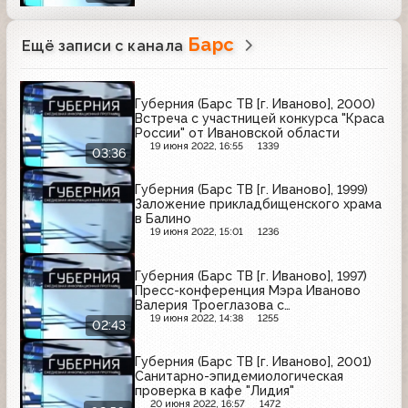
Барс
Ещё записи с канала
Губерния (Барс ТВ [г. Иваново], 2000)
Встреча с участницей конкурса "Краса
России" от Ивановской области
19 июня 2022, 16:55
1339
03:36
Губерния (Барс ТВ [г. Иваново], 1999)
Заложение прикладбищенского храма
в Балино
19 июня 2022, 15:01
1236
Губерния (Барс ТВ [г. Иваново], 1997)
Пресс-конференция Мэра Иваново
Валерия Троеглазова с
представителями СМИ
19 июня 2022, 14:38
1255
02:43
Губерния (Барс ТВ [г. Иваново], 2001)
Санитарно-эпидемиологическая
проверка в кафе "Лидия"
20 июня 2022, 16:57
1472