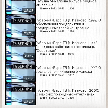
Татьяна Михалкова в клубе "Чудное
мгновенье"
19 июня 2022, 15:56
1208
02:03
Губерния (Барс ТВ [г. Иваново], 1999) О
обеспечении предприятий и
предпринимателей контрольно-
кассовыми машинами
19 июня 2022, 14:52
1234
02:05
Губерния (Барс ТВ [г. Иваново], 1999)
Голодовка работников гостинницы
"Советская"
19 июня 2022, 16:41
1323
04:17
Губерния (Барс ТВ [г. Иваново], 1999) О
востановленнии конного манежа
19 июня 2022, 15:56
1387
02:28
Губерния (Барс ТВ [г. Иваново], 2000)
О майских природных катаклизмах
19 июня 2022, 17:01
1339
03:05